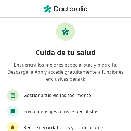
Men
Visita Neurología • Arequipa, Arequipa
Filtros
• 1
Seguro
Mapa
Especialistas en Visita Neurología Arequipa
Cuida de tu salud
Encuentra los mejores especialistas y pide cita.
¿Qué especialidad estás buscando?
Descarga la App y accede gratuitamente a funciones
Neurólogo
Pediatra
Gastroenterólogo
exclusivas para ti:
Gestiona tus visitas fácilmente
Envía mensajes a tus especialistas
Recibe recordatorios y notificaciones