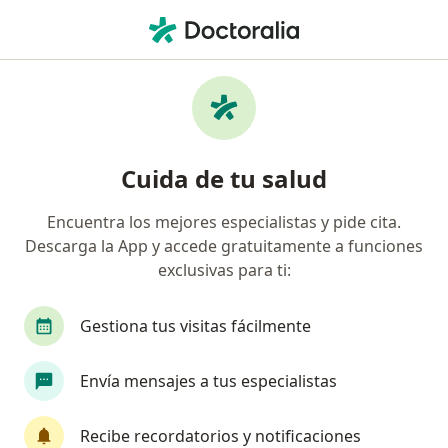
Men
Test De Ojo Seco • Arequipa, Arequipa
Filtros
• 1
Seguro
Mapa
Especialistas en Test de Ojo seco Arequipa
Cuida de tu salud
Encuentra los mejores especialistas y pide cita.
¿Qué especialidad estás buscando?
Descarga la App y accede gratuitamente a funciones
Oftalmólogo
Gastroenterólogo
Neurólog
exclusivas para ti:
Gestiona tus visitas fácilmente
Envía mensajes a tus especialistas
Recibe recordatorios y notificaciones