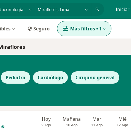
dad, enfermedad o nombre
p. ej. Lima
Iniciar
ibles
Seguro
Más filtros
•
1
Miraflores
Pediatra
Cardiólogo
Cirujano general
Hoy
Mañana
Mar
Mié
9 Ago
10 Ago
11 Ago
12 Ago