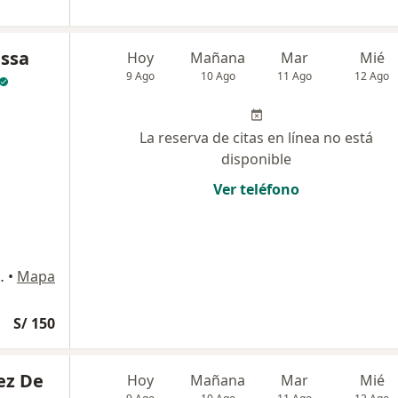
essa
Hoy
Mañana
Mar
Mié
9 Ago
10 Ago
11 Ago
12 Ago
La reserva de citas en línea no está
disponible
Ver teléfono
 Maria, Jesús María
•
Mapa
S/ 150
ez De
Hoy
Mañana
Mar
Mié