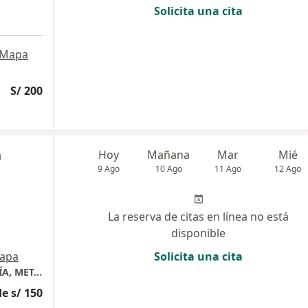
Solicita una cita
Mapa
S/ 200
n
Hoy
Mañana
Mar
Mié
9 Ago
10 Ago
11 Ago
12 Ago
La reserva de citas en línea no está
disponible
apa
Solicita una cita
CONSULTORIO MÉDICO DE ENDOCRINOLOGÍA, METABOLISMO Y DIABETES
e s/ 150