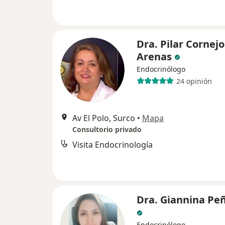
Dra. Pilar Cornejo
Arenas
Endocrinólogo
24 opinión
Av El Polo, Surco
•
Mapa
Consultorio privado
Visita Endocrinología
Dra. Giannina Pe
Endocrinólogo