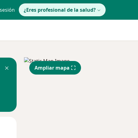
 sesión
¿Eres profesional de la salud?
Ampliar mapa
Jue
Vie
Sáb
13 Ago
14 Ago
15 Ago