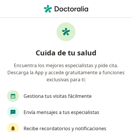
Men
¿Qué estás buscando?
Página De Inicio
Servicios
Prueba De Tolerancia A Glucosa
Prueba de tolerancia a glucosa -
Cuida de tu salud
Información, expertos y
Encuentra los mejores especialistas y pide cita.
preguntas frecuentes
Descarga la App y accede gratuitamente a funciones
exclusivas para ti:
Gestiona tus visitas fácilmente
Información
Envía mensajes a tus especialistas
Expertos en prueba de tolerancia a glucosa
Recibe recordatorios y notificaciones