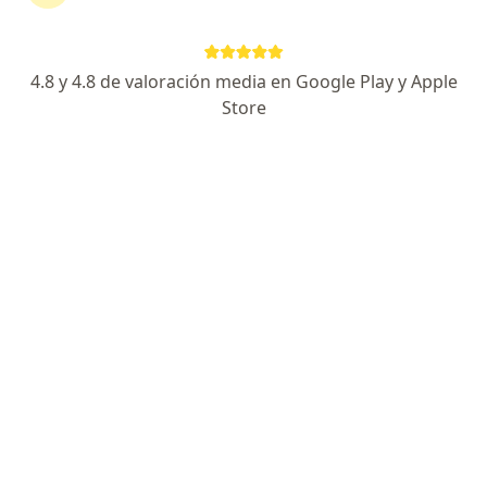
Evelyn Gutierrez Vucetich
4.8 y 4.8 de valoración media en Google Play y Apple
Store
Endocrinólogo
Arequipa
Agendar cita
Clorinda Abigail Medina
Viglienzoni
Endocrinólogo
Lima
Rosa Maria Pando Alvarez
Endocrinólogo
Lima