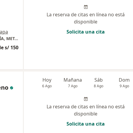
La reserva de citas en línea no está
disponible
apa
Solicita una cita
CONSULTORIO MÉDICO DE ENDOCRINOLOGÍA, METABOLISMO Y DIABETES
e s/ 150
Hoy
Mañana
Sáb
Dom
eno
6 Ago
7 Ago
8 Ago
9 Ago
La reserva de citas en línea no está
disponible
Solicita una cita