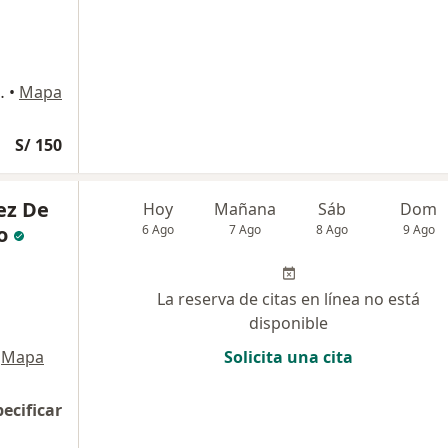
 Maria, Jesús María
•
Mapa
S/ 150
ez De
Hoy
Mañana
Sáb
Dom
o
6 Ago
7 Ago
8 Ago
9 Ago
La reserva de citas en línea no está
disponible
Mapa
Solicita una cita
pecificar