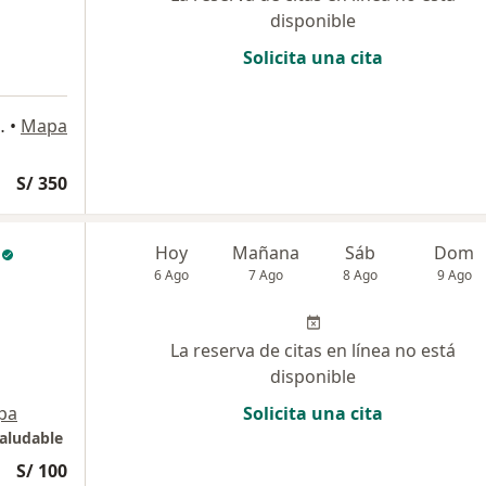
disponible
Solicita una cita
a 1048, San Isidro
•
Mapa
S/ 350
Hoy
Mañana
Sáb
Dom
6 Ago
7 Ago
8 Ago
9 Ago
La reserva de citas en línea no está
disponible
pa
Solicita una cita
saludable
S/ 100