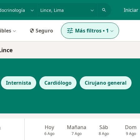
dad, enfermedad o nombre
p. ej. Lima
Iniciar
ibles
Seguro
Más filtros
•
1
Lince
Internista
Cardiólogo
Cirujano general
n
Hoy
Mañana
Sáb
Dom
6 Ago
7 Ago
8 Ago
9 Ago