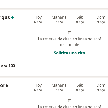
rgas
Hoy
Mañana
Sáb
Dom
6 Ago
7 Ago
8 Ago
9 Ago
La reserva de citas en línea no está
disponible
Solicita una cita
e s/ 100
More
Hoy
Mañana
Sáb
Dom
6 Ago
7 Ago
8 Ago
9 Ago
La reserva de citas en línea no está