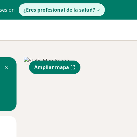
 sesión
¿Eres profesional de la salud?
Ampliar mapa
lunes
Mar
Mié
10 Ago
11 Ago
12 Ago