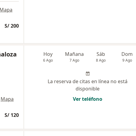
Mapa
S/ 200
ñaloza
Hoy
Mañana
Sáb
Dom
6 Ago
7 Ago
8 Ago
9 Ago
La reserva de citas en línea no está
disponible
Mapa
Ver teléfono
S/ 120