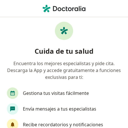
Men
Visita Domiciliaria Ortopedia Y Traumatología • Miraflores, Lima
Filtros
• 1
Seguro
Mapa
Especialistas en Visita domiciliaria
Cuida de tu salud
Ortopedia y Traumatología Miraflores
Encuentra los mejores especialistas y pide cita.
Descarga la App y accede gratuitamente a funciones
¿Qué especialidad estás buscando?
exclusivas para ti:
Traumatólogo y Ortopedista
Ginecólogo
Gestiona tus visitas fácilmente
Envía mensajes a tus especialistas
Recibe recordatorios y notificaciones