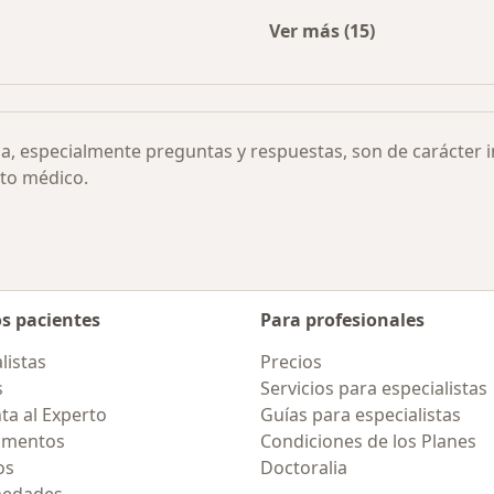
Ver más (15)
omía por ciudad
Más en esta categor
ia, especialmente preguntas y respuestas, son de carácter 
to médico.
os pacientes
Para profesionales
listas
Precios
s
Servicios para especialistas
ta al Experto
Guías para especialistas
amentos
Condiciones de los Planes
os
Doctoralia