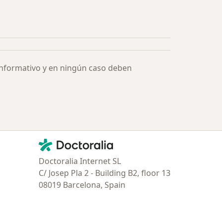
ía: Especialistas más solicitados
informativo y en ningún caso deben
Contacto
Doctoralia - Página de inicio
Doctoralia Internet SL
C/ Josep Pla 2 - Building B2, floor 13
08019 Barcelona, Spain