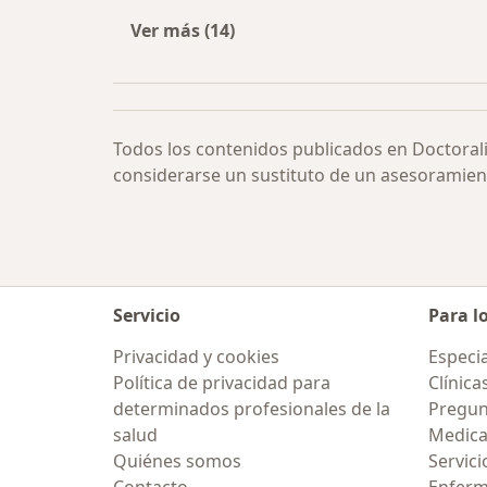
Ver más (14)
Más en esta categoría: Colecistect
Todos los contenidos publicados en Doctoral
considerarse un sustituto de un asesoramien
Servicio
Para l
Privacidad y cookies
Especia
Política de privacidad para
Clínica
determinados profesionales de la
Pregun
salud
Medic
Quiénes somos
Servici