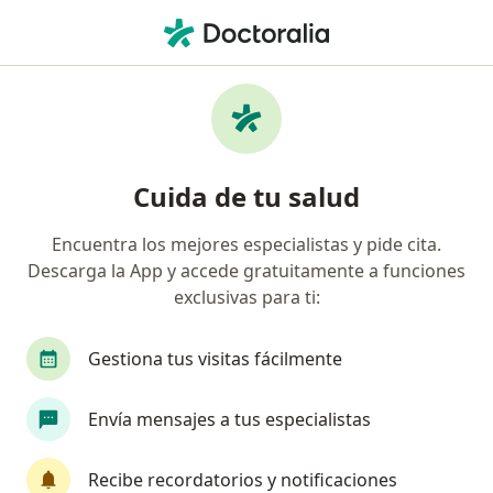
Men
Terapia De Pareja • Surco, Lima
Filtros
• 1
Seguro
Mapa
Especialistas en Terapia de pareja Surco
Cuida de tu salud
Encuentra los mejores especialistas y pide cita.
¿Qué especialidad estás buscando?
Descarga la App y accede gratuitamente a funciones
Psicólogo
Psiquiatra
Ginecólogo
Onc
exclusivas para ti:
Gestiona tus visitas fácilmente
Envía mensajes a tus especialistas
Recibe recordatorios y notificaciones