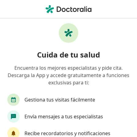
Men
¿Qué estás buscando?
Página De Inicio
Servicios
Coaching Grupal
Coaching grupal - Información,
Cuida de tu salud
expertos y preguntas frecuentes
Encuentra los mejores especialistas y pide cita.
Descarga la App y accede gratuitamente a funciones
exclusivas para ti:
Información
Gestiona tus visitas fácilmente
Expertos en coaching grupal
Envía mensajes a tus especialistas
Recibe recordatorios y notificaciones