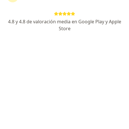
Magnolia Matutti Rosas
Psiquiatra
4.8 y 4.8 de valoración media en Google Play y Apple
Lince
Store
Agendar cita
Liz Luján
Psicólogo
Trujillo
Agendar cita
Claudia Cano Skrabonja
Psicólogo
Surco
Agendar cita
Elizabeth Diaz