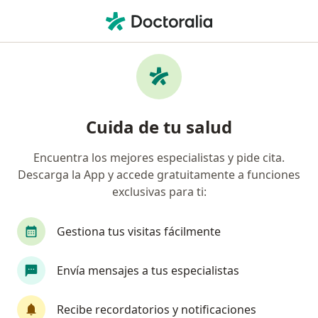
Men
Terapia De Pareja • Barranco, Lima
Filtros
• 1
Mapa
Especialistas en Terapia de pareja Barranco
Cuida de tu salud
Encuentra los mejores especialistas y pide cita.
¿Qué especialidad estás buscando?
Descarga la App y accede gratuitamente a funciones
Psicólogo
Terapeuta complementario
exclusivas para ti:
Gestiona tus visitas fácilmente
Envía mensajes a tus especialistas
Recibe recordatorios y notificaciones