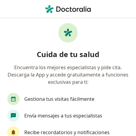
Men
Terapia De Pareja • Surco, Lima
Filtros
• 1
Seguro
Mapa
Especialistas en Terapia de pareja Surco
Cuida de tu salud
Encuentra los mejores especialistas y pide cita.
¿Qué especialidad estás buscando?
Descarga la App y accede gratuitamente a funciones
Psicólogo
Psiquiatra
Ginecólogo
Onc
exclusivas para ti:
Gestiona tus visitas fácilmente
Envía mensajes a tus especialistas
Recibe recordatorios y notificaciones