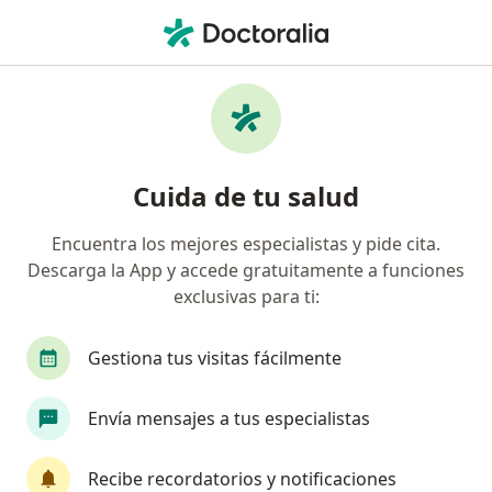
Men
Terapia De Pareja • Lima, Lima
Filtros
• 1
Seguro
Mapa
Especialistas en Terapia de pareja Lima
Cuida de tu salud
Encuentra los mejores especialistas y pide cita.
¿Qué especialidad estás buscando?
Descarga la App y accede gratuitamente a funciones
Psicólogo
Psiquiatra
Terapeuta compleme
exclusivas para ti:
Gestiona tus visitas fácilmente
Envía mensajes a tus especialistas
Recibe recordatorios y notificaciones