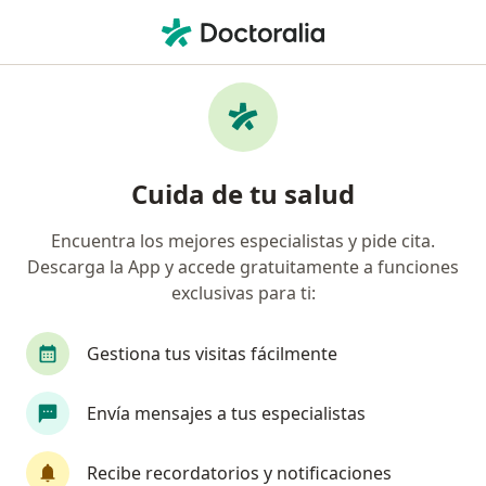
Men
Especialista En Medicina Física Y Rehabilitación • Chorrillos, Lima
Filtros
Seguro
Mapa
Especialistas en medicina física y
Cuida de tu salud
rehabilitación en Chorrillos
Encuentra los mejores especialistas y pide cita.
Descarga la App y accede gratuitamente a funciones
exclusivas para ti:
Gestiona tus visitas fácilmente
Envía mensajes a tus especialistas
Dr. Oscar David Perales Alanoca
Especialista en medicina física y rehabilitación
Recibe recordatorios y notificaciones
23 opinión