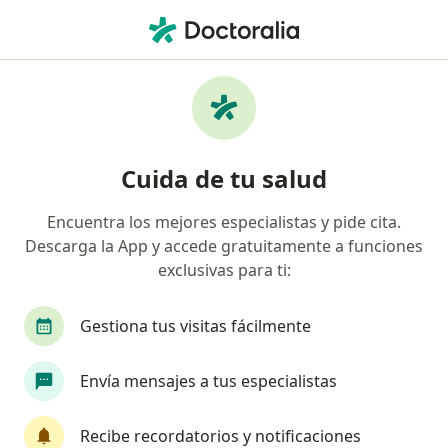
Men
Primera Visita Ortopedia Y Traumatología • San Isidro, Lima
Filtros
• 1
Seguro
Mapa
Especialistas en Primera visita Ortopedia y
Cuida de tu salud
Traumatología San Isidro
Encuentra los mejores especialistas y pide cita.
Descarga la App y accede gratuitamente a funciones
¿Qué especialidad estás buscando?
exclusivas para ti:
Traumatólogo y Ortopedista
Gastroenterólog
Gestiona tus visitas fácilmente
Envía mensajes a tus especialistas
Recibe recordatorios y notificaciones