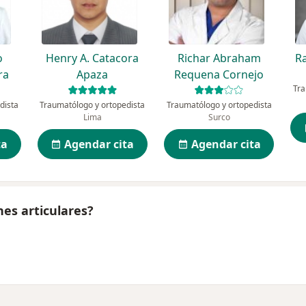
o
Henry A. Catacora
Richar Abraham
R
ra
Apaza
Requena Cornejo
Tra
dista
Traumatólogo y ortopedista
Traumatólogo y ortopedista
Lima
Surco
ta
Agendar cita
Agendar cita
es articulares?