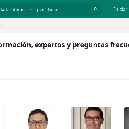
dad, enfermedad o nombre
p. ej. Lima
Iniciar
es
formación, expertos y preguntas frec