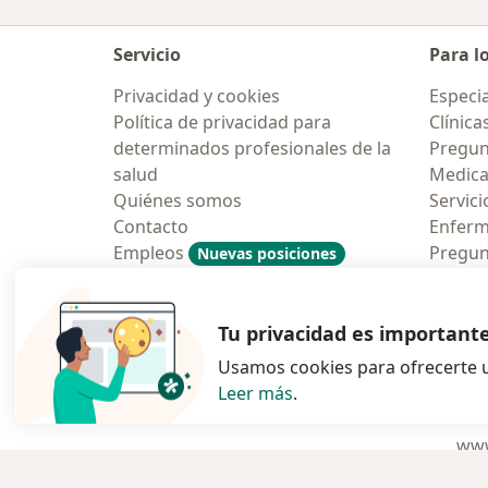
Servicio
Para l
Privacidad y cookies
Especia
Política de privacidad para
Clínica
determinados profesionales de la
Pregun
salud
Medic
Quiénes somos
Servici
Contacto
Enfer
Empleos
Pregun
Nuevas posiciones
Condiciones Generales de
Aplicac
Contratación
Tu privacidad es important
Usamos cookies para ofrecerte u
Leer más
.
se abre en una n
se abre 
s
Polska
,
Türkiye
,
España
,
www