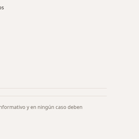
os
ía: Especialistas más solicitados
informativo y en ningún caso deben