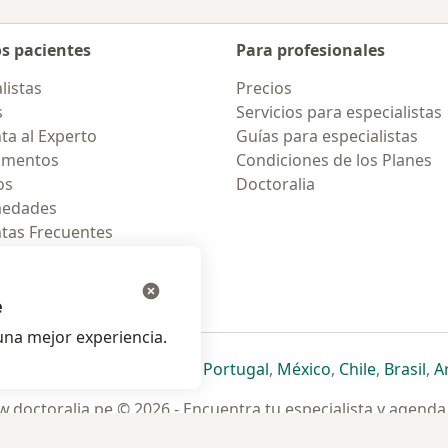
os pacientes
Para profesionales
listas
Precios
s
Servicios para especialistas
ta al Experto
Guías para especialistas
amentos
Condiciones de los Planes
os
Doctoralia
medades
tas Frecuentes
ión para celular
e
na mejor experiencia.
ueva pestaña
en una nueva pestaña
e abre en una nueva pestaña
se abre en una nueva pestaña
se abre en una nueva pestaña
se abre en una nueva pestaña
se abre en una nueva p
se abre en una
se abre e
se
Italia
,
Deutschland
,
Česko
,
Portugal
,
México
,
Chile
,
Brasil
,
A
.doctoralia.pe © 2026 - Encuentra tu especialista y agenda 