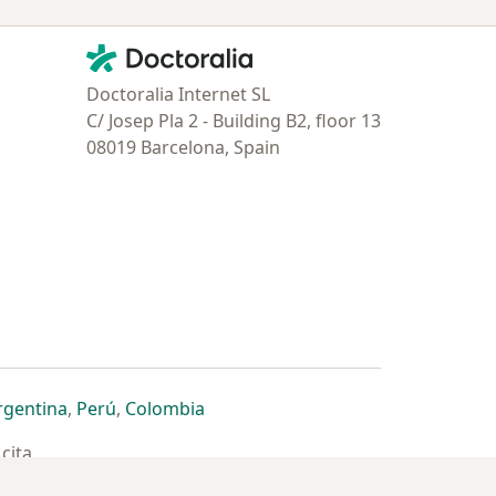
Contacto
Doctoralia - Página de inicio
Doctoralia Internet SL
C/ Josep Pla 2 - Building B2, floor 13
08019 Barcelona, Spain
estaña
 nueva pestaña
n una nueva pestaña
 abre en una nueva pestaña
se abre en una nueva pestaña
se abre en una nueva pestaña
se abre en una nueva pestaña
rgentina
,
Perú
,
Colombia
cita