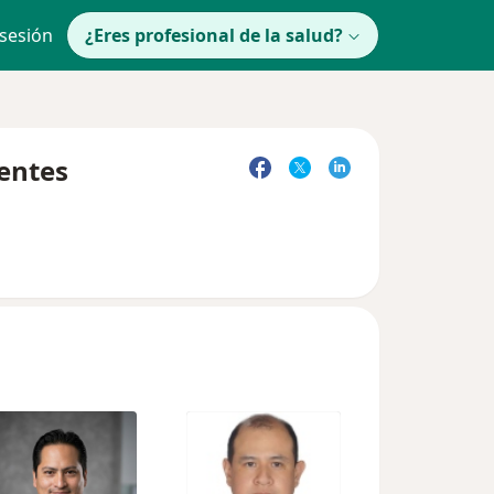
 sesión
¿Eres profesional de la salud?
uentes