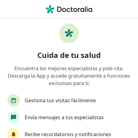
Men
Interconsulta Por Salud Ocupacional • Lima, Lima
Filtros
• 1
Seguro
Mapa
Especialistas en Interconsulta por salud
Cuida de tu salud
ocupacional Lima
Encuentra los mejores especialistas y pide cita.
Descarga la App y accede gratuitamente a funciones
¿Qué especialidad estás buscando?
exclusivas para ti:
Endocrinólogo
Ginecólogo
Especialista e
Gestiona tus visitas fácilmente
Envía mensajes a tus especialistas
Recibe recordatorios y notificaciones