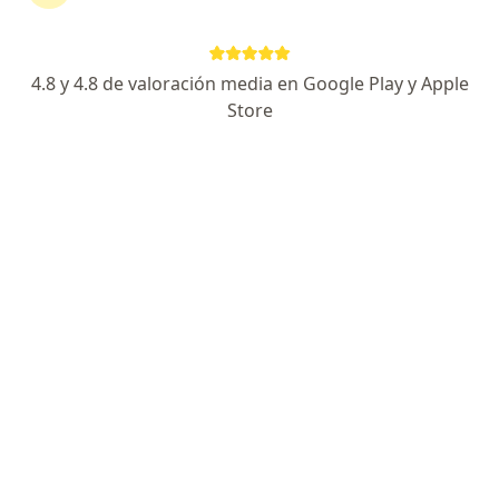
tiroides
4.8 y 4.8 de valoración media en Google Play y Apple
Carlos López Puertas
Store
Endocrinólogo
Lince
Agendar cita
Evelyn Gutierrez Vucetich
Endocrinólogo
Arequipa
Agendar cita
Cesar Augusto Balcazar Briceño
Patólogo, Patólogo clínico
Lima