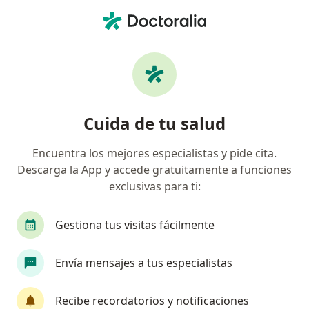
Men
¿Qué estás buscando?
Página De Inicio
Servicios
Biópsia Por Aguja Fina Del Tiroides
Biópsia por aguja fina del
Cuida de tu salud
tiroides - Información, expertos y
Encuentra los mejores especialistas y pide cita.
preguntas frecuentes
Descarga la App y accede gratuitamente a funciones
exclusivas para ti:
Gestiona tus visitas fácilmente
Información
Pregunta al Experto
Envía mensajes a tus especialistas
Expertos en biópsia por aguja fina del
Recibe recordatorios y notificaciones