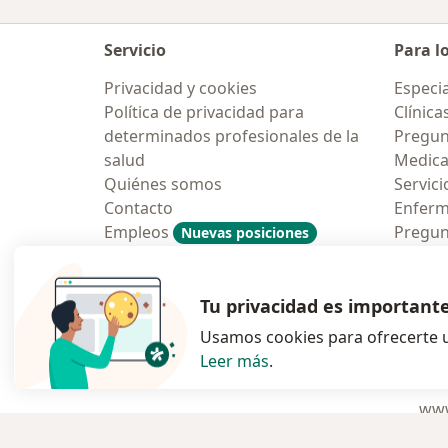
Servicio
Para l
Privacidad y cookies
Especia
Política de privacidad para
Clínica
determinados profesionales de la
Pregun
salud
Medic
Quiénes somos
Servici
Contacto
Enfer
Empleos
Pregun
Nuevas posiciones
Condiciones Generales de
Aplicac
Contratación
Tu privacidad es important
Usamos cookies para ofrecerte u
Leer más
.
se abre en una n
se abre 
s
Polska
,
Türkiye
,
España
,
www