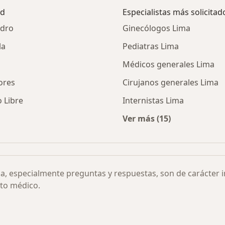
ad
Especialistas más solicitad
idro
Ginecólogos Lima
la
Pediatras Lima
Médicos generales Lima
lores
Cirujanos generales Lima
o Libre
Internistas Lima
Ver más (15)
iliaria Endocrinología por ciudad
Más en esta categor
ia, especialmente preguntas y respuestas, son de carácter 
to médico.