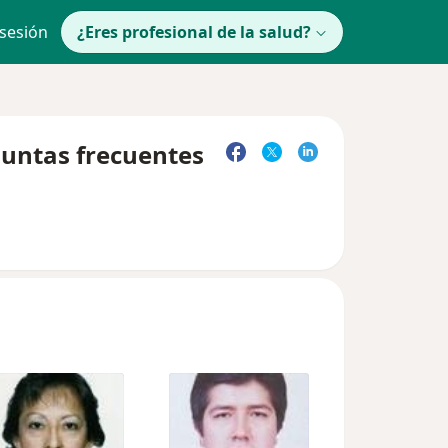
 sesión
¿Eres profesional de la salud?
guntas frecuentes