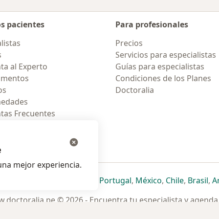
os pacientes
Para profesionales
listas
Precios
s
Servicios para especialistas
ta al Experto
Guías para especialistas
amentos
Condiciones de los Planes
os
Doctoralia
medades
tas Frecuentes
ión para celular
e
na mejor experiencia.
ueva pestaña
en una nueva pestaña
e abre en una nueva pestaña
se abre en una nueva pestaña
se abre en una nueva pestaña
se abre en una nueva pestaña
se abre en una nueva p
se abre en una
se abre e
se
Italia
,
Deutschland
,
Česko
,
Portugal
,
México
,
Chile
,
Brasil
,
A
.doctoralia.pe © 2026 - Encuentra tu especialista y agenda 