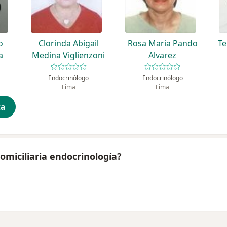
o
Clorinda Abigail
Rosa Maria Pando
Te
a
Medina Viglienzoni
Alvarez
Endocrinólogo
Endocrinólogo
Lima
Lima
ta
omiciliaria endocrinología?