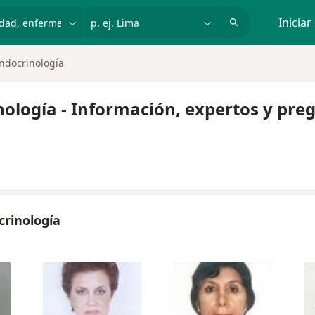
dad, enfermedad o nombre
p. ej. Lima
Iniciar
Endocrinología
inología - Información, expertos y pre
crinología