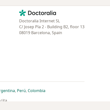
Contacto
Doctoralia - Página de inicio
Doctoralia Internet SL
C/ Josep Pla 2 - Building B2, floor 13
08019 Barcelona, Spain
estaña
 nueva pestaña
n una nueva pestaña
 abre en una nueva pestaña
se abre en una nueva pestaña
se abre en una nueva pestaña
se abre en una nueva pestaña
rgentina
,
Perú
,
Colombia
cita