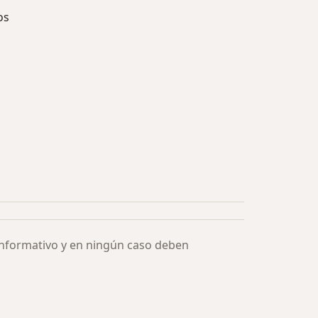
os
ía: Especialistas más solicitados
informativo y en ningún caso deben