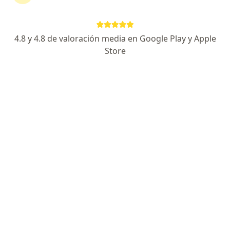
Expertos en consulta de cardiología con
electrocardiograma
4.8 y 4.8 de valoración media en Google Play y Apple
Store
Michel Butrón Calderón
Cardiólogo
Arequipa
Agendar cita
Marco Antonio La Torre Ortiz
Cardiólogo
Jesús María
Agendar cita
Juan Manuel Menéndez García
Cardiólogo