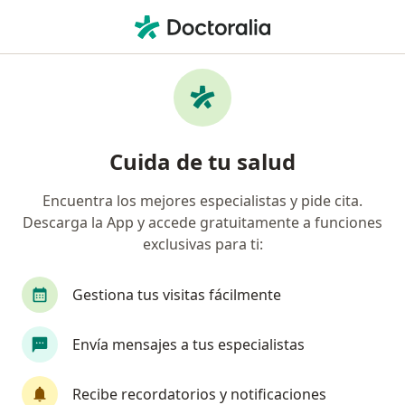
Men
¿Qué estás buscando?
Página De Inicio
Servicios
Consulta De Cardiología Con Electrocardiograma
Consulta de cardiología con
Cuida de tu salud
electrocardiograma -
Encuentra los mejores especialistas y pide cita.
Información, expertos y
Descarga la App y accede gratuitamente a funciones
preguntas frecuentes
exclusivas para ti:
Gestiona tus visitas fácilmente
Envía mensajes a tus especialistas
Información
Recibe recordatorios y notificaciones