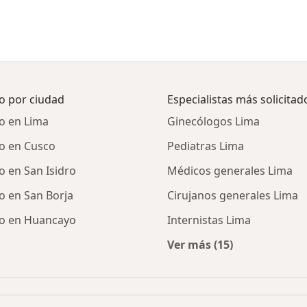
o por ciudad
Especialistas más solicitad
o en Lima
Ginecólogos Lima
o en Cusco
Pediatras Lima
 en San Isidro
Médicos generales Lima
o en San Borja
Cirujanos generales Lima
zo en Huancayo
Internistas Lima
Ver más (15)
diograma con prueba de esfuerzo por ciudad
Más en esta categor