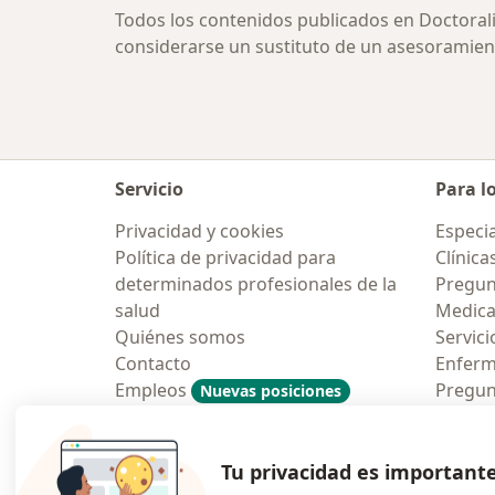
Todos los contenidos publicados en Doctoral
considerarse un sustituto de un asesoramien
Servicio
Para l
Privacidad y cookies
Especia
Política de privacidad para
Clínica
determinados profesionales de la
Pregun
salud
Medic
Quiénes somos
Servici
Contacto
Enfer
Empleos
Pregun
Nuevas posiciones
Condiciones Generales de
Aplicac
Contratación
Tu privacidad es important