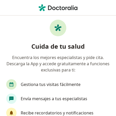
Men
¿Qué estás buscando?
Página De Inicio
Servicios
Prueba De Riesgo Coronario
Prueba de riesgo coronario -
Cuida de tu salud
Información, expertos y
preguntas frecuentes
Encuentra los mejores especialistas y pide cita.
Descarga la App y accede gratuitamente a funciones
exclusivas para ti:
Gestiona tus visitas fácilmente
Información
Envía mensajes a tus especialistas
Expertos en prueba de riesgo coronario
Recibe recordatorios y notificaciones