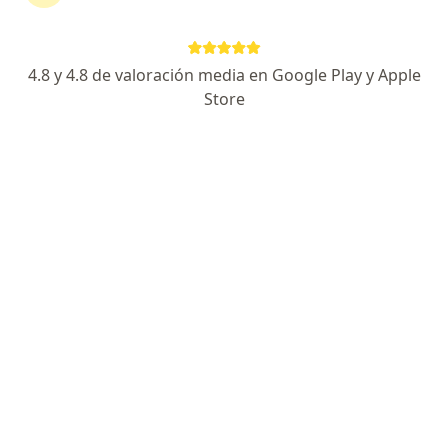
Paol Rojas de la Cuba
4.8 y 4.8 de valoración media en Google Play y Apple
Cardiólogo
Store
Lince
Agendar cita
Joselyn Begazo Paredes
Cardiólogo
Arequipa
Agendar cita
Francisco Raul Bardales Tuesta
Cardiólogo, Internista
Iquitos