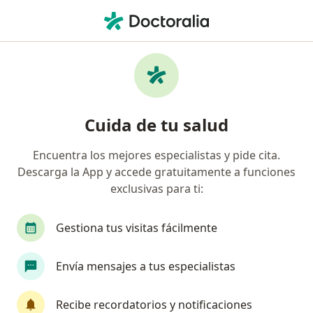
Men
Electrocoagulación • San Borja, Lima
Filtros
• 1
Seguro
Mapa
Especialistas en Electrocoagulación San
Cuida de tu salud
Borja
Encuentra los mejores especialistas y pide cita.
Descarga la App y accede gratuitamente a funciones
¿Qué especialidad estás buscando?
exclusivas para ti:
Ginecólogo
Dermatólogo
Especialista en
Gestiona tus visitas fácilmente
Envía mensajes a tus especialistas
Recibe recordatorios y notificaciones