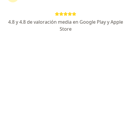
Dr. Jhonatan Oyola Farfán
Especialista en medicina estética
4.8 y 4.8 de valoración media en Google Play y Apple
83 opinión
Store
Av san Borja sur 801, San Borja
•
Mapa
DERMALINE MEDIC - SAN BORJA
Electrocoagulación
desde s/ 250
Este especialista no ofrece reserva de cita en línea en esta dirección.
Solicita una cita