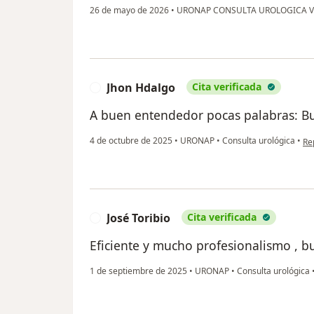
26 de mayo de 2026
•
URONAP CONSULTA UROLOGICA V
Jhon Hdalgo
Cita verificada
J
A buen entendedor pocas palabras: Bue
en
4 de octubre de 2025
•
URONAP
•
Consulta urológica
•
Re
José Toribio
Cita verificada
J
Eficiente y mucho profesionalismo , 
1 de septiembre de 2025
•
URONAP
•
Consulta urológica