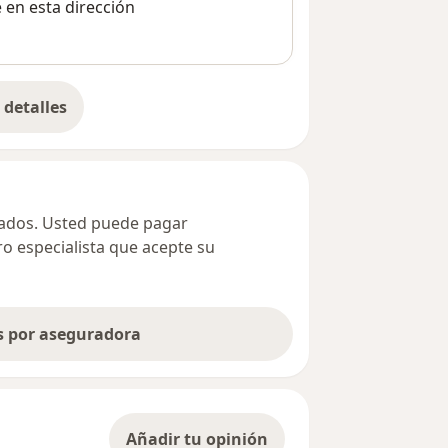
e en esta dirección
detalles
bre la dirección
ivados. Usted puede pagar
ro especialista que acepte su
as por aseguradora
Añadir tu opinión