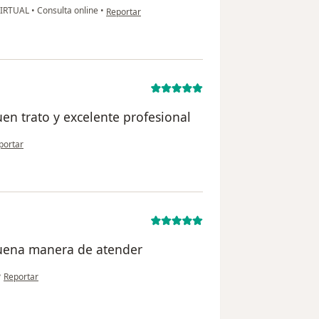
en opinión del usuario H Ch
IRTUAL
•
Consulta online
•
Reportar
n trato y excelente profesional
 opinión del usuario Jhon Hdalgo
portar
buena manera de atender
en opinión del usuario José Toribio
•
Reportar