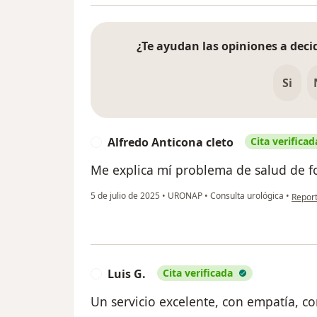
¿Te ayudan las opiniones a decid
Si
Alfredo Anticona cleto
Cita verificad
A
Me explica mí problema de salud de f
en opi
5 de julio de 2025
•
URONAP
•
Consulta urológica
•
Repor
Luis G.
Cita verificada
L
Un servicio excelente, con empatía, c