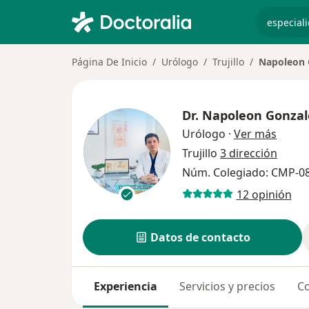
especiali
Página De Inicio
Urólogo
Trujillo
Napoleon 
Dr.
Napoleon Gonzal
sobre 
Urólogo
·
Ver más
Trujillo
3 dirección
Núm. Colegiado: CMP-0
12 opinión
Datos de contacto
Experiencia
Servicios y precios
Co