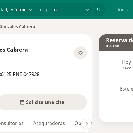
dad, enfermedad o nombre
p. ej. Lima
Iniciar
Gonzales Cabrera
Reserva de
Inactivo
es Cabrera
las especializaciones
Hoy
7 Ago
86125 RNE-047928
Este 
Solicita una cita
nsultorios
Aseguradoras
Opiniones (12)