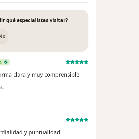
ir qué especialistas visitar?
No
a
orma clara y muy comprensible
nión del usuario Alfredo Anticona cleto
tar
ordialidad y puntualidad