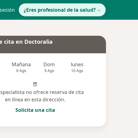
 sesión
¿Eres profesional de la salud?
 cita en Doctoralia
Mañana
Dom
lunes
Mar
Mié
8 Ago
9 Ago
10 Ago
11 Ago
12 Ag
especialista no ofrece reserva de cita
en línea en esta dirección.
Solicita una cita