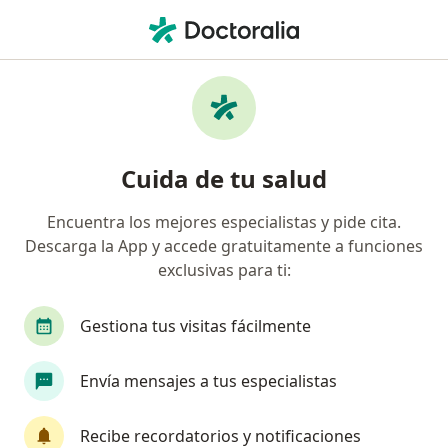
Men
Cirugía De Hemorroides • Miraflores, Lima
Filtros
• 1
Seguro
Mapa
Especialistas en Cirugía de hemorroides
Cuida de tu salud
Miraflores
Encuentra los mejores especialistas y pide cita.
Descarga la App y accede gratuitamente a funciones
¿Qué especialidad estás buscando?
exclusivas para ti:
Cirujano general
Neumólogo
Gastroente
Gestiona tus visitas fácilmente
Envía mensajes a tus especialistas
Recibe recordatorios y notificaciones