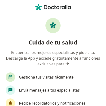
Men
Consulta Médica • Lince, Lima
Filtros
• 1
Seguro
Mapa
Especialistas en Consulta médica Lince
Cuida de tu salud
Encuentra los mejores especialistas y pide cita.
¿Qué especialidad estás buscando?
Descarga la App y accede gratuitamente a funciones
Cirujano general
Neumólogo
Ginecólogo
exclusivas para ti:
Gestiona tus visitas fácilmente
Envía mensajes a tus especialistas
Recibe recordatorios y notificaciones