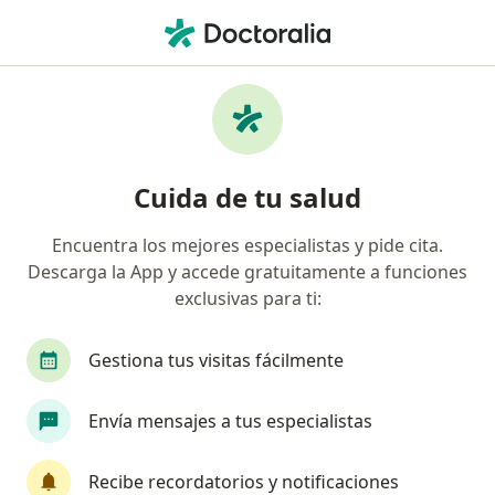
Men
Consulta Médica • Callao, Callao
Filtros
• 1
Seguro
Mapa
Especialistas en Consulta médica Callao
Cuida de tu salud
Encuentra los mejores especialistas y pide cita.
¿Qué especialidad estás buscando?
Descarga la App y accede gratuitamente a funciones
Médico general
Ginecólogo
Cirujano gene
exclusivas para ti:
Gestiona tus visitas fácilmente
Envía mensajes a tus especialistas
Recibe recordatorios y notificaciones