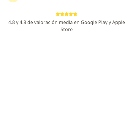
4.8 y 4.8 de valoración media en Google Play y Apple
Store
Dr. Alexander Alonso Lázaro Chumbe
·
Ver más
Cirujano oncólogo, Cirujano general
38 opinión
Avenida del Parque Norte 1150 SAN BORJA, San Borja
•
Mapa
ONCOFE LAZARO E.I.R.L.
Colostomia
Precio sin especificar
Este especialista no ofrece reserva de cita en línea en esta dirección.
Solicita una cita