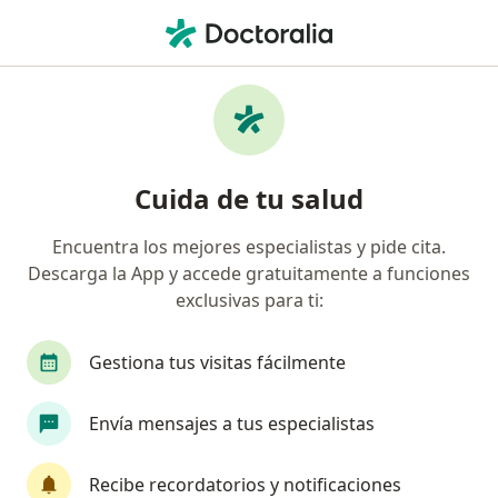
Men
Colostomia • Jesús María, Lima
Filtros
• 1
Seguro
Mapa
Especialistas en Colostomia Jesús María
Cuida de tu salud
Encuentra los mejores especialistas y pide cita.
¿Qué especialidad estás buscando?
Descarga la App y accede gratuitamente a funciones
Cirujano general
Médico general
exclusivas para ti:
Cardiólogo
Ginecólogo
Neumólogo
Gestiona tus visitas fácilmente
Ver más
Envía mensajes a tus especialistas
Recibe recordatorios y notificaciones