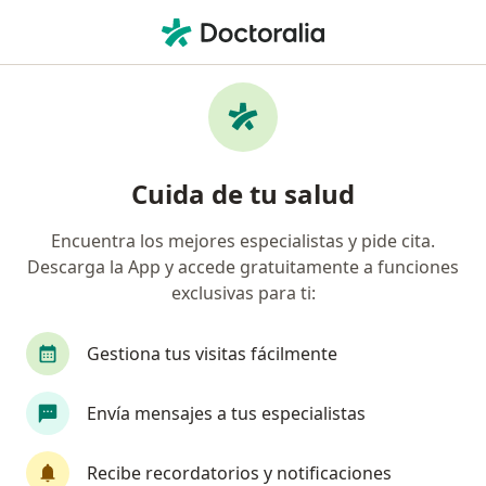
Men
Colostomia • Surco, Lima
Filtros
• 1
Seguro
Mapa
Especialistas en Colostomia Surco
Cuida de tu salud
Encuentra los mejores especialistas y pide cita.
¿Qué especialidad estás buscando?
Descarga la App y accede gratuitamente a funciones
Cirujano general
Oncólogo
Médico gener
exclusivas para ti:
Gestiona tus visitas fácilmente
Envía mensajes a tus especialistas
Recibe recordatorios y notificaciones