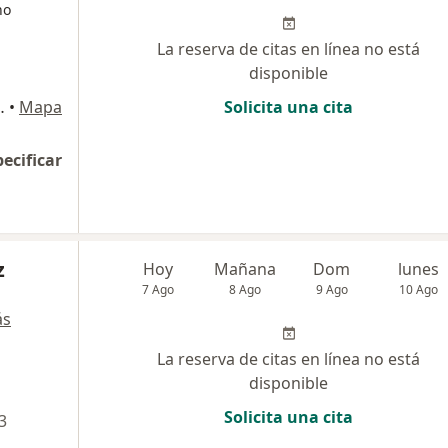
no
La reserva de citas en línea no está
disponible
SAN BORJA, San Borja
•
Mapa
Solicita una cita
pecificar
z
Hoy
Mañana
Dom
lunes
7 Ago
8 Ago
9 Ago
10 Ago
ás
La reserva de citas en línea no está
disponible
Solicita una cita
3