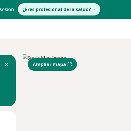
 sesión
¿Eres profesional de la salud?
Ampliar mapa
Mar
Mié
Jue
11 Ago
12 Ago
13 Ago