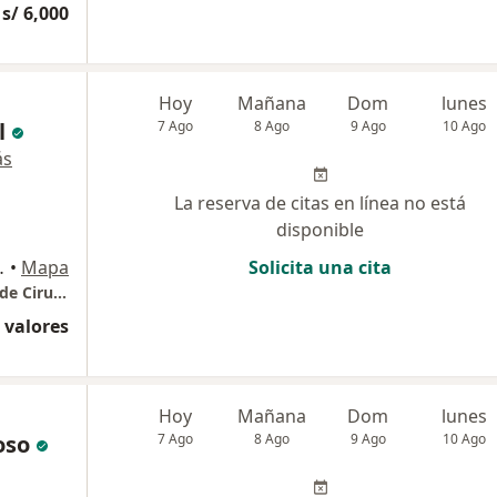
s/ 6,000
Hoy
Mañana
Dom
lunes
l
7 Ago
8 Ago
9 Ago
10 Ago
ás
La reserva de citas en línea no está
disponible
3, Miraflores
•
Mapa
Solicita una cita
Dr. Leoncio Moncada- Consulta (Miraflores) de Cirugía General
 valores
Hoy
Mañana
Dom
lunes
oso
7 Ago
8 Ago
9 Ago
10 Ago