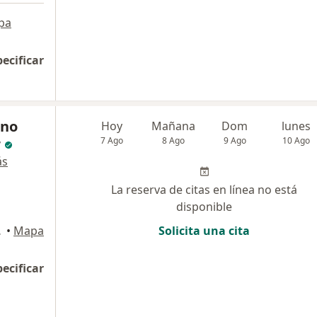
pa
pecificar
ano
Hoy
Mañana
Dom
lunes
r
7 Ago
8 Ago
9 Ago
10 Ago
ás
La reserva de citas en línea no está
disponible
 Isidro
•
Mapa
Solicita una cita
pecificar