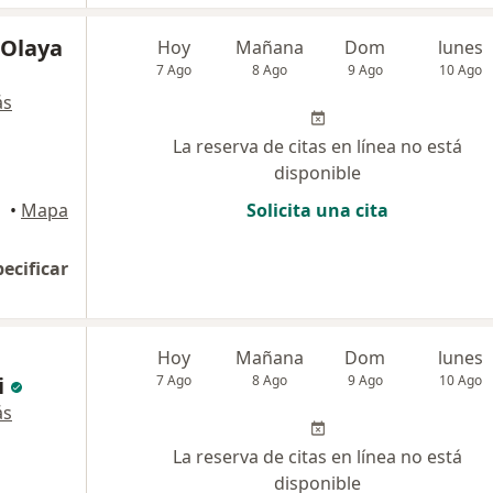
 Olaya
Hoy
Mañana
Dom
lunes
7 Ago
8 Ago
9 Ago
10 Ago
ás
La reserva de citas en línea no está
disponible
•
Mapa
Solicita una cita
pecificar
Hoy
Mañana
Dom
lunes
i
7 Ago
8 Ago
9 Ago
10 Ago
ás
La reserva de citas en línea no está
disponible