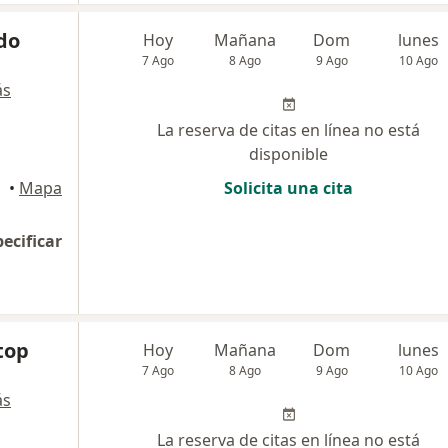
do
Hoy
Mañana
Dom
lunes
7 Ago
8 Ago
9 Ago
10 Ago
ás
La reserva de citas en línea no está
disponible
•
Mapa
Solicita una cita
pecificar
top
Hoy
Mañana
Dom
lunes
7 Ago
8 Ago
9 Ago
10 Ago
ás
La reserva de citas en línea no está