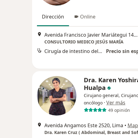
Dirección
Online
Avenida Francisco Javier Mariátegui 1418, Jesús María
CONSULTORIO MEDICO JESÚS MARÍA
Cirugía de intestino delgado
Precio sin es
Dra. Karen Yoshir
Hualpa
Cirujano general, Cirujan
·
Ver más
oncólogo
49 opinión
Avenida Angamos Este 2520, Lima
•
Map