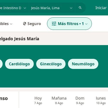
dad, enfermedad o nombre
p. ej. Lima
Iniciar
ibles
Seguro
Más filtros
•
1
delgado Jesús María
Cardiólogo
Ginecólogo
Neumólogo
onso
Hoy
Mañana
Dom
lunes
7 Ago
8 Ago
9 Ago
10 Ago