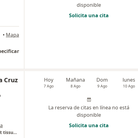
disponible
Solicita una cita
•
Mapa
pecificar
a Cruz
Hoy
Mañana
Dom
lunes
7 Ago
8 Ago
9 Ago
10 Ago
o
La reserva de citas en línea no está
disponible
a
Solicita una cita
Dra. Karen Cruz ( Abdominal, Breast and Soft tissue Surgeon)