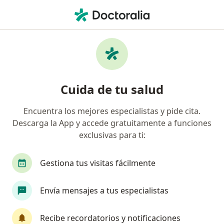
Men
Citología • San Borja, Lima
Filtros
• 1
Seguro
Mapa
Especialistas en Citología San Borja
Cuida de tu salud
Encuentra los mejores especialistas y pide cita.
¿Qué especialidad estás buscando?
Descarga la App y accede gratuitamente a funciones
Ginecólogo
Oncólogo
Cardiólogo
Cir
exclusivas para ti:
Gestiona tus visitas fácilmente
Envía mensajes a tus especialistas
Recibe recordatorios y notificaciones