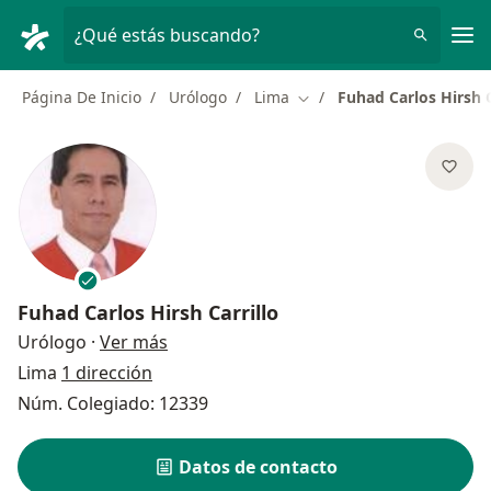
Men
¿Qué estás buscando?
Página De Inicio
Urólogo
Lima
Fuhad Carlos Hirsh C
Cambiar de ciudad
Fuhad Carlos Hirsh Carrillo
sobre las especializaciones
Urólogo
·
Ver más
Lima
1 dirección
Núm. Colegiado: 12339
Datos de contacto