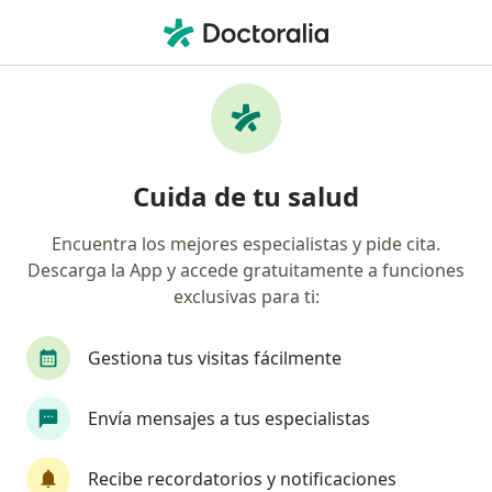
Men
Monitorización Materno-Fetal • San Borja, Lima
Filtros
• 1
Seguro
Mapa
Especialistas en Monitorización materno-
Cuida de tu salud
fetal San Borja
Encuentra los mejores especialistas y pide cita.
Descarga la App y accede gratuitamente a funciones
¿Qué especialidad estás buscando?
exclusivas para ti:
Ginecólogo
Médico general
Oncólogo
Gestiona tus visitas fácilmente
Envía mensajes a tus especialistas
Recibe recordatorios y notificaciones