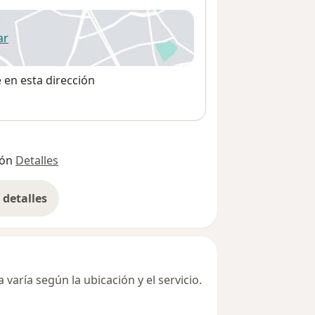
ar
 abre en una nueva pestaña
e en esta dirección
ión
Detalles
detalles
bre la dirección
varía según la ubicación y el servicio.