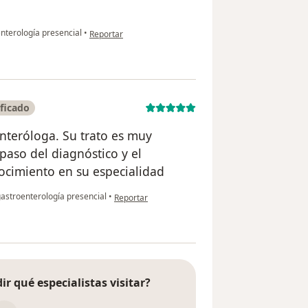
en opinión del usuario Frida García
nterología presencial
•
Reportar
ficado
enteróloga. Su trato es muy
 paso del diagnóstico y el
ocimiento en su especialidad
en opinión del usuario Jose Delgado
astroenterología presencial
•
Reportar
ir qué especialistas visitar?