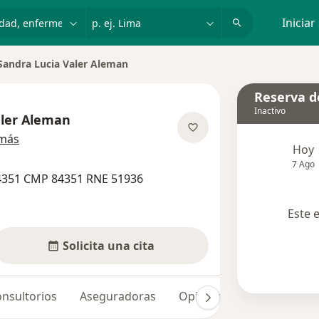
dad, enfermedad o nombre
p. ej. Lima
Iniciar
Sandra Lucia Valer Aleman
ar de ciudad
Reserva de
Inactivo
aler Aleman
sobre las especializaciones
 más
Hoy
7 Ago
4351 CMP 84351 RNE 51936
Este 
Solicita una cita
nsultorios
Aseguradoras
Opiniones (10)