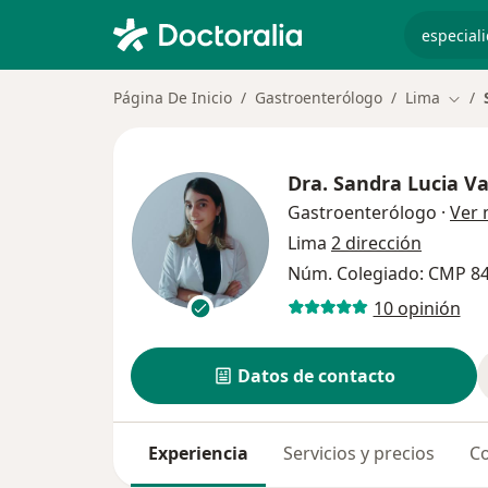
especiali
Página De Inicio
Gastroenterólogo
Lima
Cambi
Dra.
Sandra Lucia V
Gastroenterólogo
·
Ver
Lima
2 dirección
Núm. Colegiado: CMP 8
10 opinión
Datos de contacto
Experiencia
Servicios y precios
Co