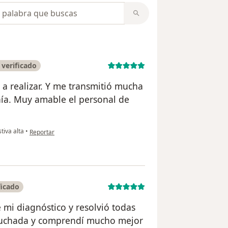
opiniones
verificado
a realizar. Y me transmitió mucha
nía. Muy amable el personal de
en opinión del usuario André del águila
tiva alta
•
Reportar
ficado
 mi diagnóstico y resolvió todas
scuchada y comprendí mucho mejor