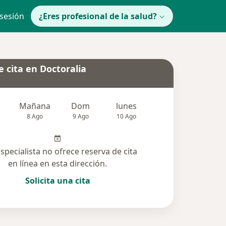
 sesión
¿Eres profesional de la salud?
 cita en Doctoralia
Mañana
Dom
lunes
Mar
Mié
8 Ago
9 Ago
10 Ago
11 Ago
12 Ag
especialista no ofrece reserva de cita
en línea en esta dirección.
Solicita una cita