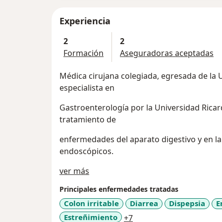
Experiencia
2
2
Formación
Aseguradoras aceptadas
Médica cirujana colegiada, egresada de la 
especialista en
Gastroenterología por la Universidad Ricar
tratamiento de
enfermedades del aparato digestivo y en la
endoscópicos.
Acerca de mí
ver más
Principales enfermedades tratadas
Colon irritable
Diarrea
Dispepsia
E
a11y_sr_more_diseases
Estreñimiento
+7