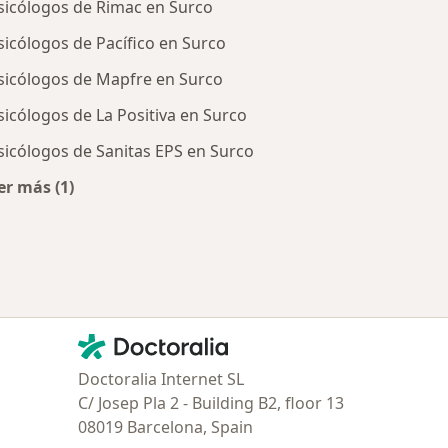
sicólogos de Rimac en Surco
sicólogos de Pacífico en Surco
sicólogos de Mapfre en Surco
sicólogos de La Positiva en Surco
sicólogos de Sanitas EPS en Surco
er más (1)
tratadas
Más en esta categoría: Aseguradoras más populares
Contacto
Doctoralia - Página de inicio
Doctoralia Internet SL
C/ Josep Pla 2 - Building B2, floor 13
08019 Barcelona, Spain