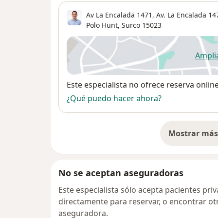
Av La Encalada 1471,
Av. La Encalada 14
Polo Hunt
,
Surco
15023
Ampli
se
Disponibilidad
Este especialista no ofrece reserva onlin
¿Qué puedo hacer ahora?
Mostrar más 
so
No se aceptan aseguradoras
Este especialista sólo acepta pacientes pr
directamente para reservar, o encontrar ot
aseguradora.