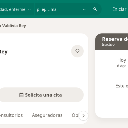
dad, enfermedad o nombre
p. ej. Lima
Iniciar
 Valdivia Rey
ciudad
Reserva de
Inactivo
Rey
e las especializaciones
Hoy
6 Ago
Este 
Solicita una cita
nsultorios
Aseguradoras
Opiniones