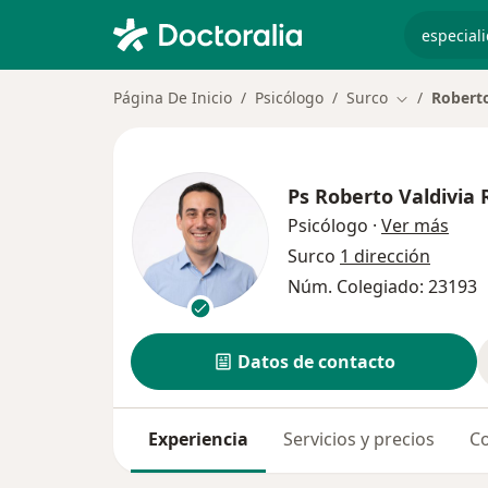
especiali
Página De Inicio
Psicólogo
Surco
Roberto
Cambiar de 
Ps
Roberto Valdivia 
sobr
Psicólogo
·
Ver más
Surco
1 dirección
Núm. Colegiado: 23193
Datos de contacto
Experiencia
Servicios y precios
Co