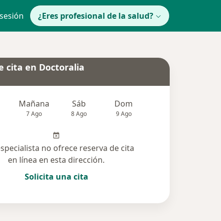
 sesión
¿Eres profesional de la salud?
 cita en Doctoralia
Mañana
Sáb
Dom
lunes
Mar
7 Ago
8 Ago
9 Ago
10 Ago
11 Ag
especialista no ofrece reserva de cita
en línea en esta dirección.
Solicita una cita