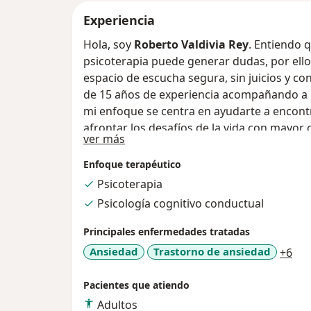
Experiencia
Hola, soy
Roberto Valdivia Rey
. Entiendo q
psicoterapia puede generar dudas, por ell
espacio de escucha segura, sin juicios y c
de 15 años de experiencia acompañando a 
mi enfoque se centra en ayudarte a encont
afrontar los desafíos de la vida con mayor c
Acerca de mí
ver más
Enfoque terapéutico
Psicoterapia
Psicología cognitivo conductual
Principales enfermedades tratadas
a11
Ansiedad
Trastorno de ansiedad
+6
Pacientes que atiendo
Adultos