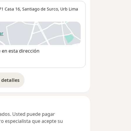
71 Casa 16, Santiago de Surco,
Urb Lima
ar
 abre en una nueva pestaña
e en esta dirección
detalles
bre la dirección
ivados. Usted puede pagar
ro especialista que acepte su