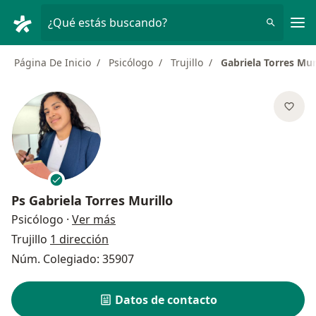
Men
¿Qué estás buscando?
Página De Inicio
Psicólogo
Trujillo
Gabriela Torres Mur
Ps
Gabriela Torres Murillo
sobre las especializaciones
Psicólogo
·
Ver más
Trujillo
1 dirección
Núm. Colegiado: 35907
Datos de contacto