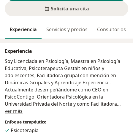
Solicita una cita
Experiencia
Servicios y precios
Consultorios
Experiencia
Soy Licenciada en Psicología, Maestra en Psicología
Educativa, Psicoterapeuta Gestalt en niños y
adolescentes, Facilitadora grupal con mención en
Dinámicas Grupales y Aprendizaje Experiencial.
Actualmente desempeñándome como CEO en
PsicoContigo, Orientadora Psicológica en la
Universidad Privada del Norte y como Facilitadora
Acerca de mí
Grupal en el Centro Fly - Trujillo. Soy una profesional
ver más
con vocación de servicio, actitud proactiva y orientada
Enfoque terapéutico
al crecimiento constante.
Psicoterapia