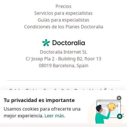
Precios
Servicios para especialistas
Guías para especialistas
Condiciones de los Planes Doctoralia
Contacto
Doctoralia - Página de inicio
Doctoralia Internet SL
C/ Josep Pla 2 - Building B2, floor 13
08019 Barcelona, Spain
se abre en una nueva pestaña
se abre en una nueva pestaña
se abre en una nueva pestaña
se abre en una nueva pes
se abre en 
se a
Polska
,
Türkiye
,
España
,
Italia
,
Deutschland
,
Česko
,
se abre en una nueva pestaña
se abre en una nueva pestaña
se abre en una nueva pestaña
se abre en una nueva p
se abre en 
se abr
Portugal
,
México
,
Chile
,
Brasil
,
Argentina
,
Perú
,
Tu privacidad es importante
se abre en una nueva pe
Colombia
Usamos cookies para ofrecerte una
mejor experiencia.
www.doctoralia.pe © 2026 - Encuentra tu
Leer más
.
especialista y agenda cita