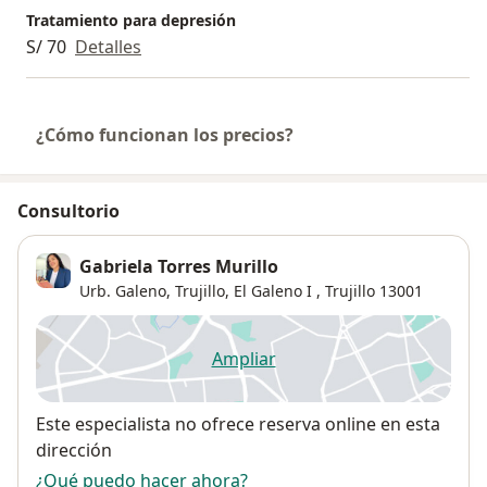
Tratamiento para depresión
S/ 70
Detalles
¿Cómo funcionan los precios?
Consultorio
Gabriela Torres Murillo
Urb. Galeno, Trujillo,
El Galeno I
,
Trujillo
13001
Ampliar
se abre en una nueva pestañ
Disponibilidad
Este especialista no ofrece reserva online en esta
dirección
¿Qué puedo hacer ahora?