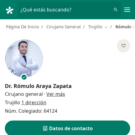
Men
¿Qué estás buscando?
Página De Inicio
Cirujano General
Trujillo
Rómulo A
Cambiar de ci
Dr.
Rómulo Araya Zapata
sobre las especializaciones
Cirujano general
·
Ver más
Trujillo
1 dirección
Núm. Colegiado: 64124
Datos de contacto