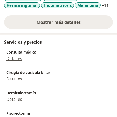
a11
Hernia inguinal
Endometriosis
Melanoma
+11
Peruana de Anestesia, Cirugía y Endoscopía Bariátrica
(APACEB).
Dentro de los servicios que ofrezco se encuentran
Mostrar más detalles
Cirugía del apéndice cecal, Cirugía de vesícula biliar y
sobre la experiencia
conductos biliares, Cirugía anorectal, Cirugía de hernia
abdominal, Restituciones Intestinales, Cirugía de
Servicios y precios
trauma, Cirugía bariátrica y metabólica.
Consulta médica
Detalles
Cirugía de vesícula biliar
Detalles
Hemicolectomía
Detalles
Fisurectomia