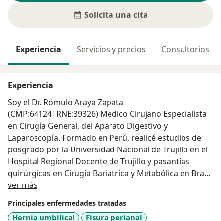
Solicita una cita
Experiencia
Servicios y precios
Consultorios
Experiencia
Soy el Dr. Rómulo Araya Zapata
(CMP:64124|RNE:39326) Médico Cirujano Especialista
en Cirugía General, del Aparato Digestivo y
Laparoscopía. Formado en Perú, realicé estudios de
posgrado por la Universidad Nacional de Trujillo en el
Hospital Regional Docente de Trujillo y pasantías
quirúrgicas en Cirugía Bariátrica y Metabólica en Brasil
Acerca de mí
y México.
ver más
Pertenezco a la Sociedad Peruana de Cirugía
Principales enfermedades tratadas
Endoscópica (SPCE), Miembro de la Sociedad de
Hernia umbilical
Fisura perianal
Cirujanos Generales del Perú (SCGP) y de la Asociación