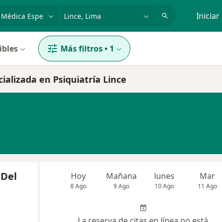
dad, enfermedad o nombre
p. ej. Lima
Iniciar
ibles
Más filtros
•
1
ializada en Psiquiatría Lince
 Del
Hoy
Mañana
lunes
Mar
8 Ago
9 Ago
10 Ago
11 Ago
La reserva de citas en línea no está