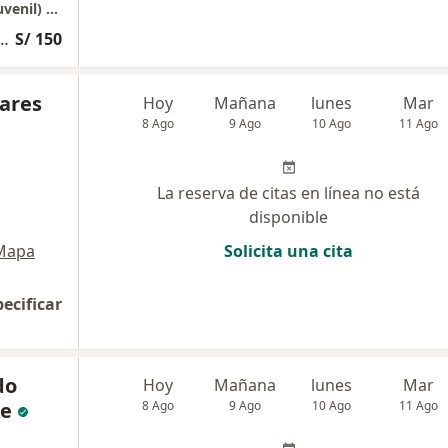
PSIQUIATRIA (general y psiquiatría infantojuvenil) - Lima
ca Especializada en Psiquiatría
S/ 150
vares
Hoy
Mañana
lunes
Mar
8 Ago
9 Ago
10 Ago
11 Ago
La reserva de citas en línea no está
disponible
Mapa
Solicita una cita
pecificar
do
Hoy
Mañana
lunes
Mar
te
8 Ago
9 Ago
10 Ago
11 Ago