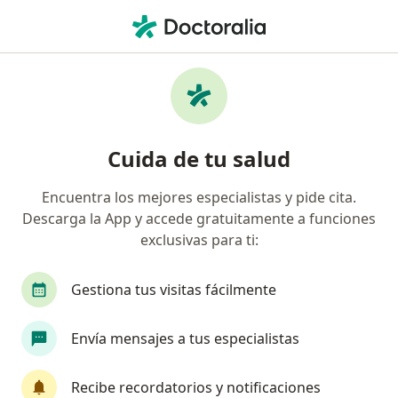
Men
Fibromialgia • Lince, Lima
Filtros
• 1
Seguro
Mapa
Especialistas en Fibromialgia en Lince
Cuida de tu salud
Encuentra los mejores especialistas y pide cita.
¿Qué especialidad estás buscando?
Descarga la App y accede gratuitamente a funciones
Psiquiatra
Especialista en Medicina Física y R
exclusivas para ti:
Gestiona tus visitas fácilmente
Envía mensajes a tus especialistas
Recibe recordatorios y notificaciones