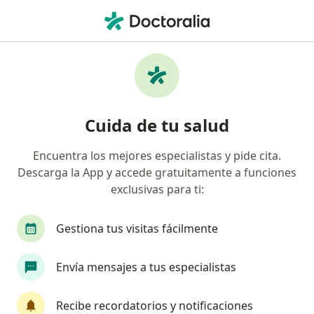
Men
Desorden De Ansiedad Por Separación • San Borja, Lima
Filtros
• 1
Seguro
Mapa
Especialistas en Desorden de ansiedad por
Cuida de tu salud
separación en San Borja
Encuentra los mejores especialistas y pide cita.
Descarga la App y accede gratuitamente a funciones
¿Qué especialidad estás buscando?
exclusivas para ti:
Psicólogo
Gestiona tus visitas fácilmente
Envía mensajes a tus especialistas
Recibe recordatorios y notificaciones