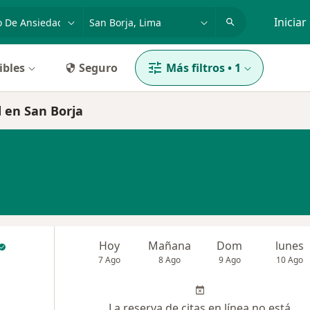
dad, enfermedad o nombre
p. ej. Lima
Iniciar
ibles
Seguro
Más filtros
•
1
d en San Borja
Hoy
Mañana
Dom
lunes
7 Ago
8 Ago
9 Ago
10 Ago
La reserva de citas en línea no está