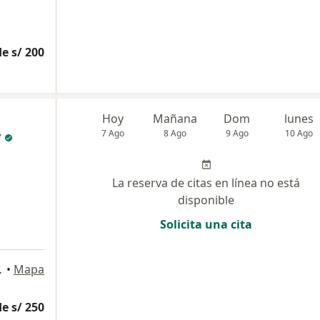
e s/ 200
Hoy
Mañana
Dom
lunes
y
7 Ago
8 Ago
9 Ago
10 Ago
La reserva de citas en línea no está
disponible
Solicita una cita
iso, San Borja
•
Mapa
e s/ 250