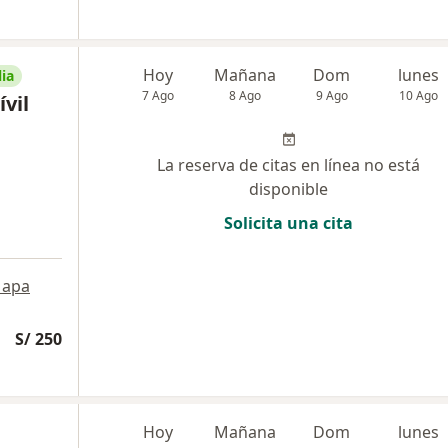
Hoy
Mañana
Dom
lunes
ia
7 Ago
8 Ago
9 Ago
10 Ago
vil
La reserva de citas en línea no está
disponible
Solicita una cita
apa
S/ 250
Hoy
Mañana
Dom
lunes