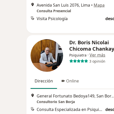
Avenida San Luis 2076, Lima
•
Mapa
Consulta Presencial
Visita Psicología
desd
Dr. Boris Nicolai
Chicoma Chanka
·
Ver más
Psiquiatra
3 opinión
Dirección
Online
General Fortunato Bedoya149, San Borja, 3er p
Consultorio San Borja
Consulta Especializada en Psiquiatría
desd