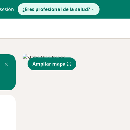
 sesión
¿Eres profesional de la salud?
Ampliar mapa
Mar
Mié
Jue
11 Ago
12 Ago
13 Ago