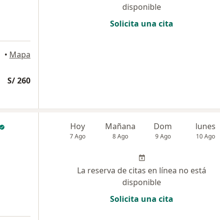
disponible
Solicita una cita
•
Mapa
S/ 260
Hoy
Mañana
Dom
lunes
7 Ago
8 Ago
9 Ago
10 Ago
La reserva de citas en línea no está
disponible
Solicita una cita