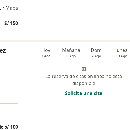
Perú, San Borja
•
Mapa
S/ 150
ez
Hoy
Mañana
Dom
lunes
7 Ago
8 Ago
9 Ago
10 Ago
La reserva de citas en línea no está
disponible
Solicita una cita
e s/ 100