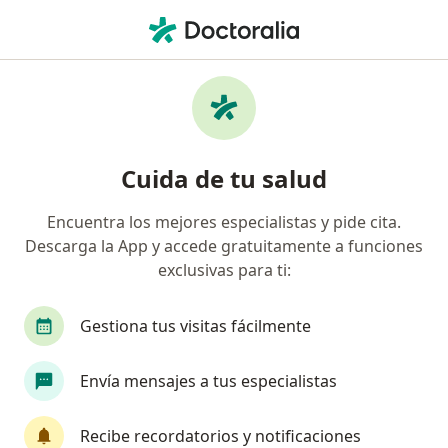
Men
Visitas Sucesivas Endocrinología • San Borja, Lima
Filtros
• 1
Mapa
Especialistas en Visitas sucesivas
Cuida de tu salud
Endocrinología San Borja
Encuentra los mejores especialistas y pide cita.
Descarga la App y accede gratuitamente a funciones
¿Qué especialidad estás buscando?
exclusivas para ti:
Endocrinólogo
Gestiona tus visitas fácilmente
Envía mensajes a tus especialistas
Recibe recordatorios y notificaciones