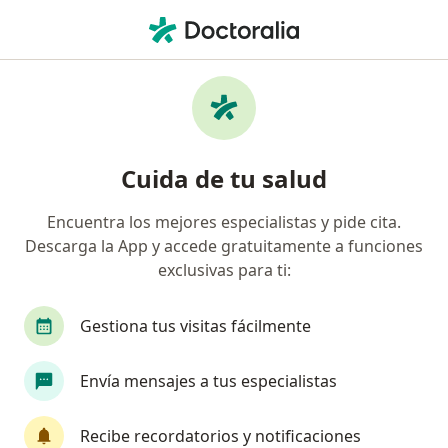
Men
Médico General • Natasha Alta, Trujillo, La Libertad
Filtros
Seguro
Mapa
Médicos generales en Natasha Alta, Trujillo
Cuida de tu salud
Encuentra los mejores especialistas y pide cita.
Descarga la App y accede gratuitamente a funciones
exclusivas para ti:
Gestiona tus visitas fácilmente
Dr. Alejandro Martin Algarate Casanatan
Envía mensajes a tus especialistas
·
Ver más
Médico general
Recibe recordatorios y notificaciones
11 opinión