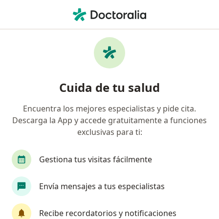
Men
Visita Domiciliaria Medicina General • Trujillo, La Libertad
Filtros
• 1
Mapa
Especialistas en Visita domiciliaria Medicina
Cuida de tu salud
General Trujillo
Encuentra los mejores especialistas y pide cita.
Descarga la App y accede gratuitamente a funciones
¿Qué especialidad estás buscando?
exclusivas para ti:
Médico general
Médico ocupacional
Trau
Gestiona tus visitas fácilmente
Envía mensajes a tus especialistas
Recibe recordatorios y notificaciones