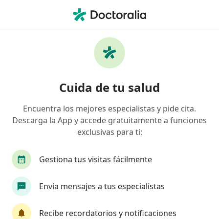
Men
Neurocirujano • Breña, Lima
Filtros
Seguro
Mapa
Neurocirujanos en Breña
Cuida de tu salud
Encuentra los mejores especialistas y pide cita.
Descarga la App y accede gratuitamente a funciones
exclusivas para ti:
Gestiona tus visitas fácilmente
Dr. Felipe Centurión Berrios
Envía mensajes a tus especialistas
·
Ver más
Neurocirujano
92 opinión
Recibe recordatorios y notificaciones