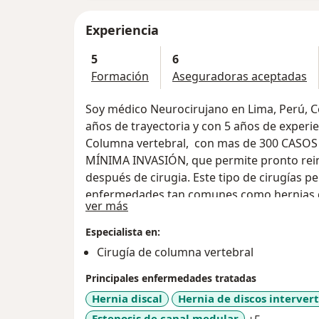
Experiencia
5
6
Formación
Aseguradoras aceptadas
Soy médico Neurocirujano en Lima, Perú, 
años de trayectoria y con 5 años de experi
Columna vertebral, con mas de 300 CASOS
MÍNIMA INVASIÓN, que permite pronto reini
después de cirugia. Este tipo de cirugías p
enfermedades tan comunes como hernias d
Acerca de mí
ver más
vertebral lumbar y cervical, entre otras pa
Especialista en:
Cirugía de columna vertebral
Principales enfermedades tratadas
Hernia discal
Hernia de discos interver
a11y_sr_m
Estenosis de canal medular