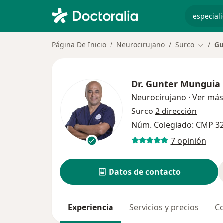
especiali
Página De Inicio
Neurocirujano
Surco
Gu
Cambia
Dr.
Gunter Munguia
Neurocirujano
·
Ver más
Surco
2 dirección
Núm. Colegiado: CMP 3
7 opinión
Datos de contacto
Experiencia
Servicios y precios
Co