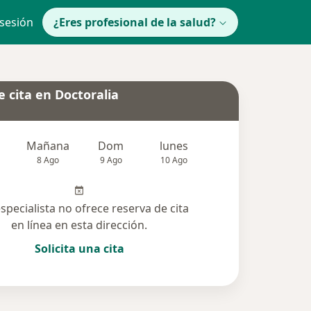
 sesión
¿Eres profesional de la salud?
 cita en Doctoralia
Mañana
Dom
lunes
Mar
Mié
8 Ago
9 Ago
10 Ago
11 Ago
12 Ag
especialista no ofrece reserva de cita
en línea en esta dirección.
Solicita una cita
lucionadas (8)