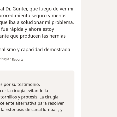
l Dr. Günter, que luego de ver mi
 procedimiento seguro y menos
que iba a solucionar mi problema.
 fue rápida y ahora estoy
tante que producen las hernias
nalismo y capacidad demostrada.
en opinión del usuario Segundo Jiménez
cirugía
•
Reportar
z por su testimonio.
er la cirugia evitando la
rnillos y protesis. La cirugia
elente alternativa para resolver
a Estenosis de canal lumbar , y