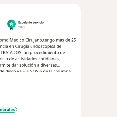
Como Medico Cirujano,tengo mas de 25
encia en Cirugía Endoscopica de
 TRATADOS: un procedimiento de
cio de actividades cotidianas,
ermite dar solución a diversas
e disco y ESTENOSIS de la columna
tologías de columna.
tebrales
ore_diseases