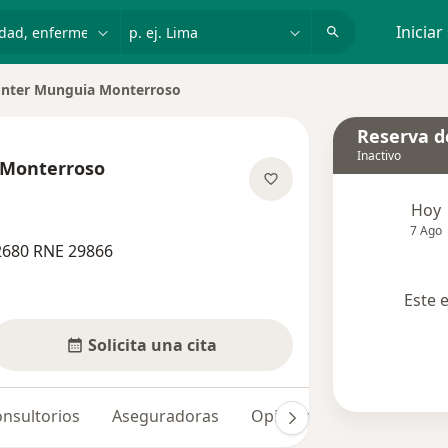
dad, enfermedad o nombre
p. ej. Lima
Iniciar
nter Munguia Monterroso
r de ciudad
Reserva de
Inactivo
 Monterroso
sobre las especializaciones
Hoy
7 Ago
2680 RNE 29866
Este 
Solicita una cita
nsultorios
Aseguradoras
Opiniones (7)
Dudas so