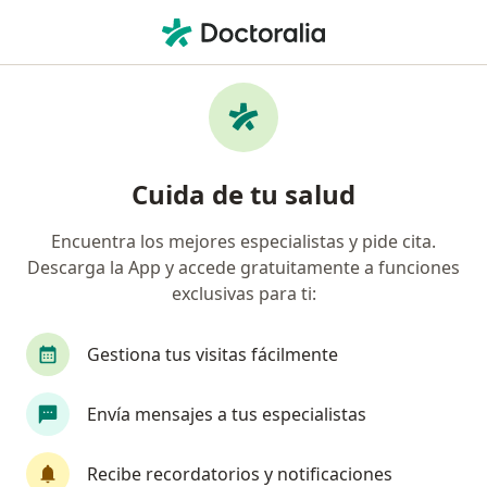
Men
Neurocirujano • Lima, Lima
Filtros
Seguro:
Interseguro
Neurocirujanos recomendados de
Cuida de tu salud
Interseguro en Lima
Encuentra los mejores especialistas y pide cita.
Descarga la App y accede gratuitamente a funciones
exclusivas para ti:
Gestiona tus visitas fácilmente
Envía mensajes a tus especialistas
Dr. Giancarlo Saal
·
Ver más
Neurocirujano
Recibe recordatorios y notificaciones
27 opinión