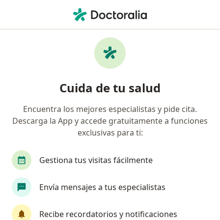
Men
Neurocirujano • Bellavista, Callao
Filtros
Seguro
Mapa
Neurocirujanos en Bellavista
Cuida de tu salud
Encuentra los mejores especialistas y pide cita.
Descarga la App y accede gratuitamente a funciones
exclusivas para ti:
Gestiona tus visitas fácilmente
Jorge Antonio Felix Contreras
Envía mensajes a tus especialistas
Neurocirujano, Médico general
1 opinión
Recibe recordatorios y notificaciones