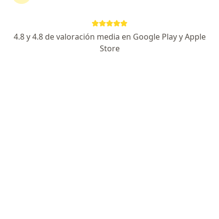
Callao
•
Mapa
Consultorio privado
Este especialista no ofrece reserva de cita en línea en esta dirección.
4.8 y 4.8 de valoración media en Google Play y Apple
Store
Solicita una cita
Pablo Humberto Effio Iman
Neurocirujano
2 opinión
Callao
•
Mapa
Consultorio privado