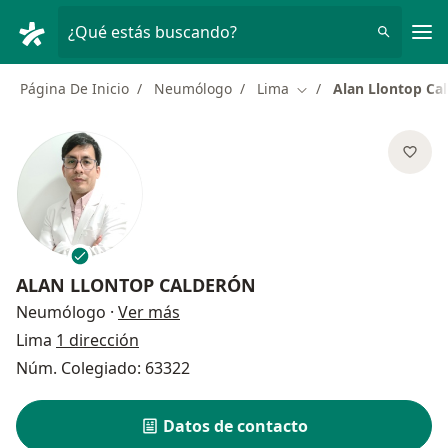
Men
¿Qué estás buscando?
Página De Inicio
Neumólogo
Lima
Alan Llontop Ca
Cambiar de ciudad
ALAN LLONTOP CALDERÓN
sobre las especializaciones
Neumólogo
·
Ver más
Lima
1 dirección
Núm. Colegiado: 63322
Datos de contacto