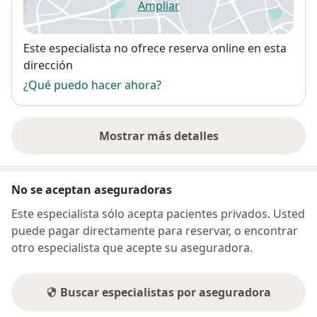
Ampliar
se abre en una nueva pestañ
Disponibilidad
Este especialista no ofrece reserva online en esta
dirección
¿Qué puedo hacer ahora?
Mostrar más detalles
sobre la dirección
No se aceptan aseguradoras
Este especialista sólo acepta pacientes privados. Usted
puede pagar directamente para reservar, o encontrar
otro especialista que acepte su aseguradora.
Buscar especialistas por aseguradora