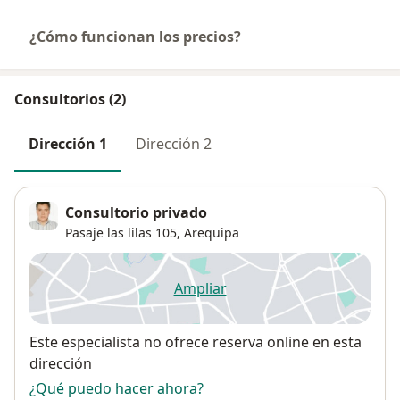
¿Cómo funcionan los precios?
Consultorios (2)
Dirección 1
Dirección 2
Consultorio privado
Pasaje las lilas 105,
Arequipa
Ampliar
se abre en una nueva pestañ
Disponibilidad
Este especialista no ofrece reserva online en esta
dirección
¿Qué puedo hacer ahora?