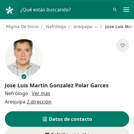
Men
¿Qué estás buscando?
Página De Inicio
Nefrólogo
Arequipa
Jose Luis Mar
Cambiar de ciudad
Jose Luis Martin Gonzalez Polar Garces
sobre las especializaciones
Nefrólogo
·
Ver más
Arequipa
2 dirección
Datos de contacto