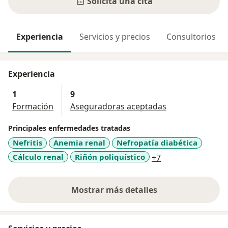
Solicita una cita
Experiencia
Servicios y precios
Consultorios
Experiencia
1
9
Formación
Aseguradoras aceptadas
Principales enfermedades tratadas
Nefritis
Anemia renal
Nefropatía diabética
a11y_sr_more_di
Cálculo renal
Riñón poliquístico
+7
Mostrar más detalles
sobre la experiencia